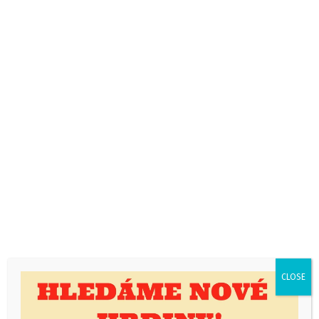
NÁSTĚNKA
12.11.2020
Murdock
Loučíme se s CAS32
T815
CLOSE
Zítra dopoledne, v pátek 13.11.2020 se