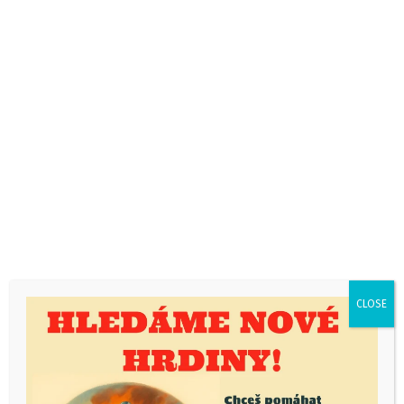
ČLÁNKY
ZAJÍMAVOSTI
28.8.2013
Murdock
Říše miniaturních divů
(Miniatur Wunderland)
CLOSE
– Hamburk
Miniatur Wunderland
– v českém překladu