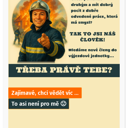
ho najdete nejspíš jako muzeum miniatur či
největší model železnice na světě, ale mě
přišel překlad Říše miniaturních divů daleko
výstižnější. Přeci jenom to je jedna z věcí,
které se vám při návštěvě tohoto místa
nepřestane dostávat – údivu, obdivu a jiných
divů.
Číst více
Zajímavé, chci vědět víc …
To asi není pro mě 🙁