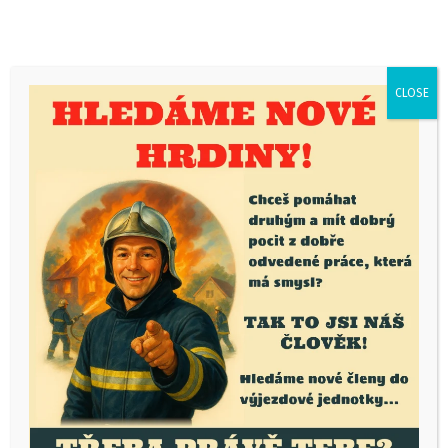
CLOSE
ČLÁNKY
GALERIE
OSTATNÍ
ŠKOLENÍ A VÝCVIK
21.10.2025
Lucie Nims
Výcvik ve flashover
kontejneru –
19.10.2025