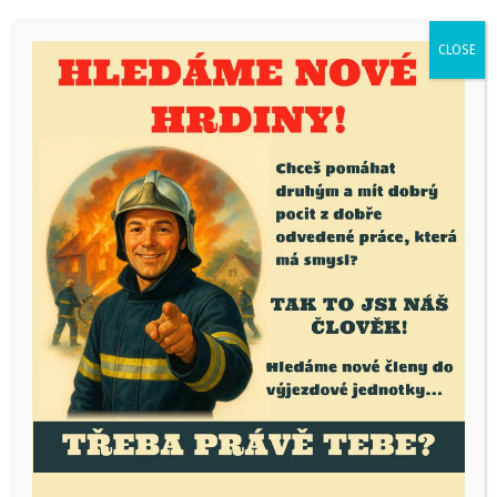
Sdílejte:
CLOSE
Asistence na tradičním lampionovém průvodu
– 10.11.2024
Školení First responderů
Mohlo by se vám také líbit