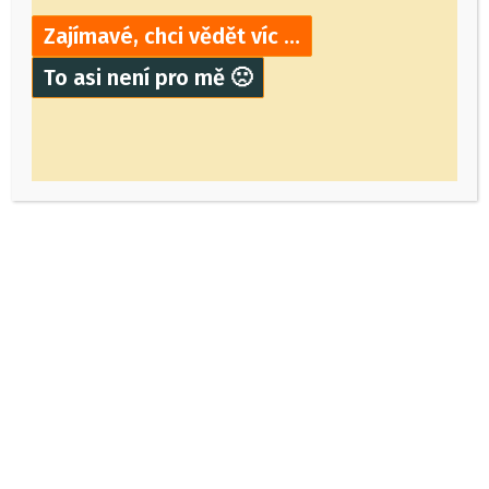
Zajímavé, chci vědět víc …
To asi není pro mě 🙁
Požár bytu v panelovém
domě – Brandýs nad
Labem – 5.10.2009
6.10.2009