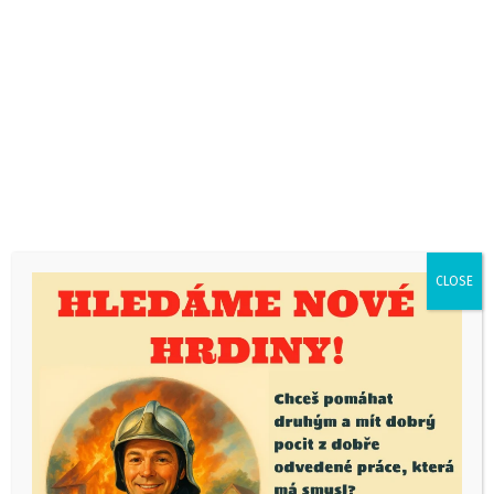
Sdílejte:
CLOSE
Hasičský ples 2019
Hasičský ples 2019
Mohlo by se vám také líbit